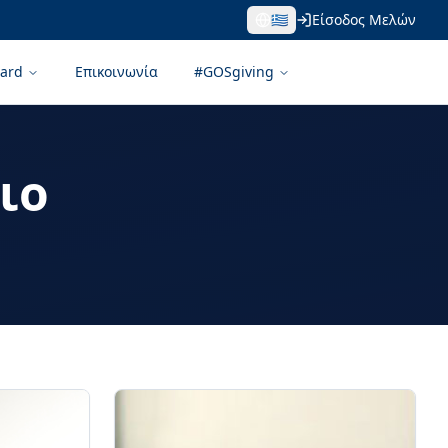
🇬🇷
Είσοδος Μελών
ard
Επικοινωνία
#GOSgiving
ιο