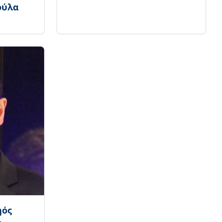
ούλα
ηός