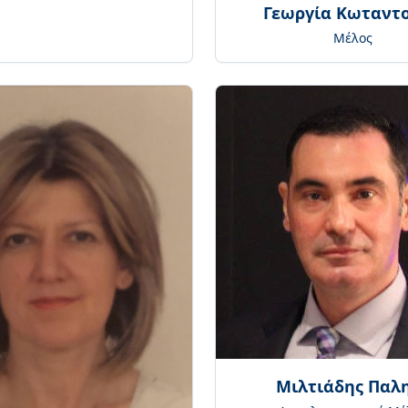
Γεωργία Κωταντ
Μέλος
Μιλτιάδης Παλ