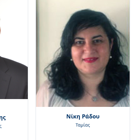
Νίκη Ράδου
ης
Ταμίας
ς