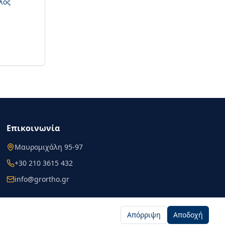
λος
Επικοινωνία
Μαυρομιχάλη 95-97
+30 210 3615 432
info@grortho.gr
Απόρριψη
Αποδοχή