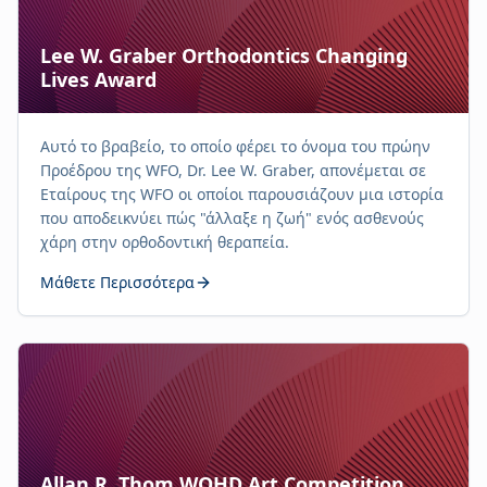
Lee W. Graber Orthodontics Changing
Lives Award
Αυτό το βραβείο, το οποίο φέρει το όνομα του πρώην
Προέδρου της WFO, Dr. Lee W. Graber, απονέμεται σε
Εταίρους της WFO οι οποίοι παρουσιάζουν μια ιστορία
που αποδεικνύει πώς "άλλαξε η ζωή" ενός ασθενούς
χάρη στην ορθοδοντική θεραπεία.
Μάθετε Περισσότερα
Allan R. Thom WOHD Art Competition